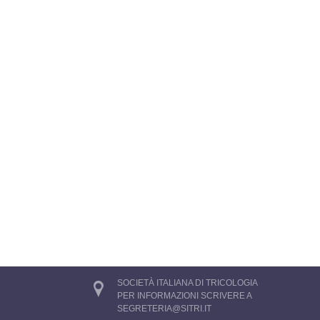
SOCIETÀ ITALIANA DI TRICOLOGIA
PER INFORMAZIONI SCRIVERE A
SEGRETERIA@SITRI.IT